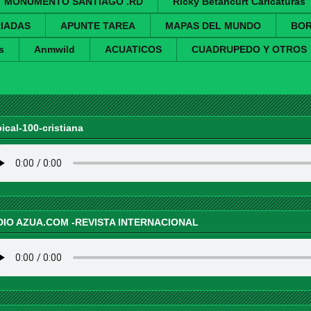
MONUMENTO SANTIAGO .RD
Ricky Betancurt Caricaturas
IADAS
APUNTE TAREA
MAPAS DEL MUNDO
BO
s
Anmwild
ACUATICOS
CUADRUPEDO Y OTROS
pical-100-cristiana
DIO AZUA.COM -REVISTA INTERNACIONAL