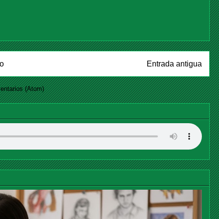
io
Entrada antigua
entarios (Atom)