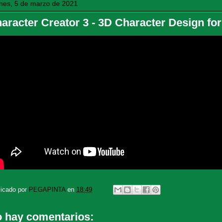
rnes, 5 de marzo de 2021
aracter Creator 3 - 3D Character Design f
licado por
PEGAPINTA
en
18:49
 hay comentarios: