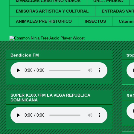
MENSAGES CRISTIANO VIDEOS
URL-- PRUEVA
EMISORAS ARTISTICA Y CULTURAL
ENTRADAS VAR
ANIMALES PRE HISTORICO
INSECTOS
Crtanm
Free Audio Player Widget
Bendicion FM
tro
SUPER K100.7FM LA VEGA REPUBLICA
RA
DOMINICANA