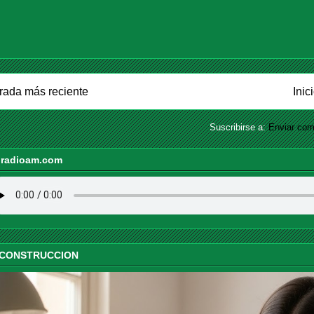
rada más reciente
Inic
Suscribirse a:
Enviar com
iradioam.com
 CONSTRUCCION