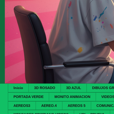
Inicio
3D ROSADO
3D AZUL
DIBUJOS G
PORTADA VERDE
MONITO ANIMACION
VIDEO
AEREOS3
AEREO.4
AEREOS 5
COMUNIC