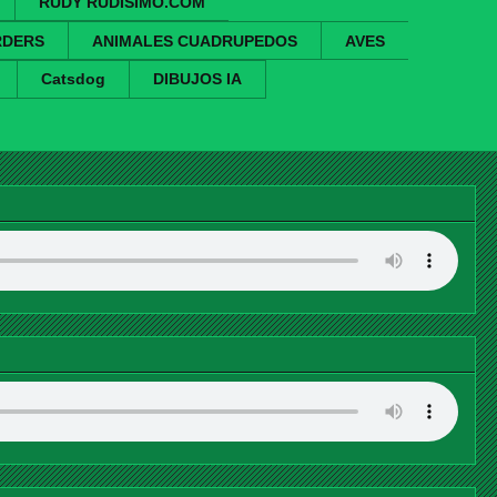
RUDY RUDISIMO.COM
RDERS
ANIMALES CUADRUPEDOS
AVES
Catsdog
DIBUJOS IA