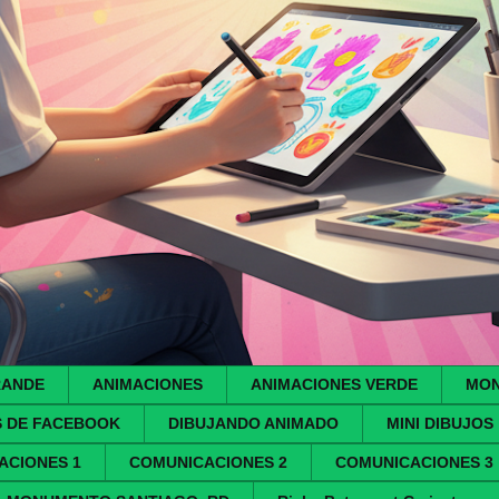
RANDE
ANIMACIONES
ANIMACIONES VERDE
MON
S DE FACEBOOK
DIBUJANDO ANIMADO
MINI DIBUJOS
ACIONES 1
COMUNICACIONES 2
COMUNICACIONES 3