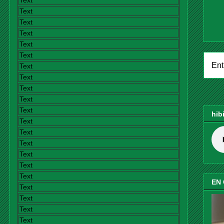
Text
Text
Text
Text
Text
Text
Ent
Text
Text
Text
Text
Text
hib
Text
Text
Text
Text
Text
Text
EN
Text
Text
Text
Text