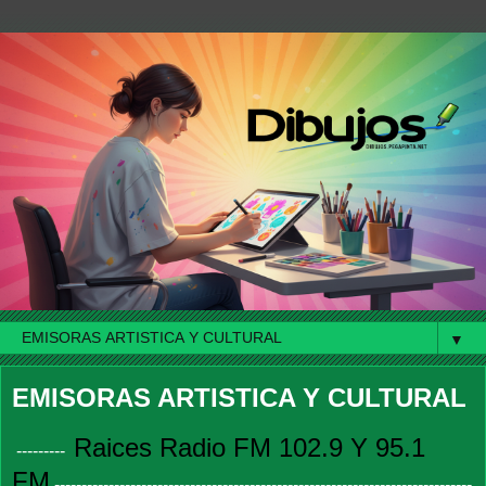
▼
EMISORAS ARTISTICA Y CULTURAL
Raices Radio FM 102.9 Y 95.1
---------
FM
-----------------------------------------------------------------------------