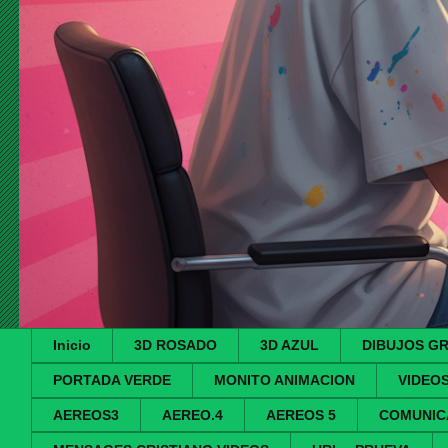
Inicio
3D ROSADO
3D AZUL
DIBUJOS G
PORTADA VERDE
MONITO ANIMACION
VIDEO
AEREOS3
AEREO.4
AEREOS 5
COMUNIC