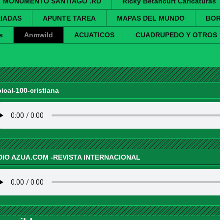
MONUMENTO SANTIAGO .RD
Ricky Betancurt Caricaturas
IADAS
APUNTE TAREA
MAPAS DEL MUNDO
BO
s
Anmwild
ACUATICOS
CUADRUPEDO Y OTROS
pical-100-cristiana
DIO AZUA.COM -REVISTA INTERNACIONAL