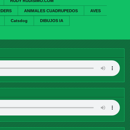
RUDY RUDISIMO.COM
RDERS
ANIMALES CUADRUPEDOS
AVES
Catsdog
DIBUJOS IA