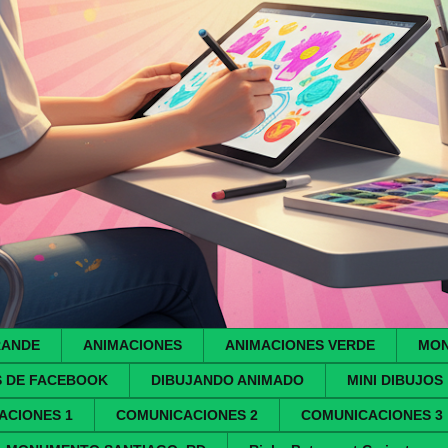
RANDE
ANIMACIONES
ANIMACIONES VERDE
MON
S DE FACEBOOK
DIBUJANDO ANIMADO
MINI DIBUJOS
ACIONES 1
COMUNICACIONES 2
COMUNICACIONES 3