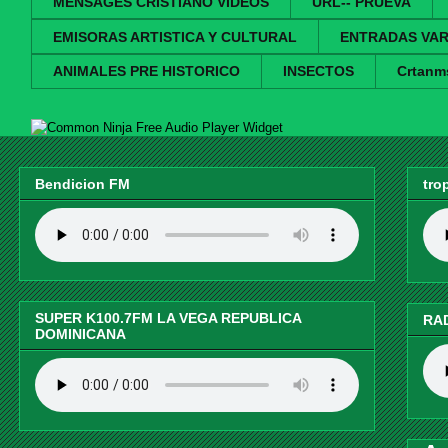
MENSAGES CRISTIANO VIDEOS
URL-- PRUEVA
EMISORAS ARTISTICA Y CULTURAL
ENTRADAS VAR
ANIMALES PRE HISTORICO
INSECTOS
Crtanm
Free Audio Player Widget
Bendicion FM
tro
SUPER K100.7FM LA VEGA REPUBLICA
RA
DOMINICANA