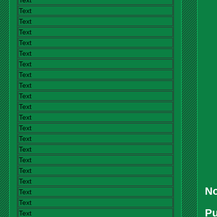
Text
Text
Text
Text
Text
Text
Text
Text
Text
Text
Text
Text
Text
Text
Text
Text
Text
Text
No
Text
Text
Pu
Text