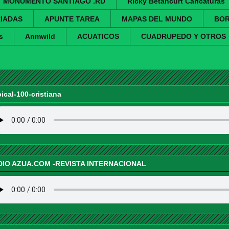
MONUMENTO SANTIAGO .RD
Ricky Betancurt Caricaturas
IADAS
APUNTE TAREA
MAPAS DEL MUNDO
BO
s
Anmwild
ACUATICOS
CUADRUPEDO Y OTROS
pical-100-cristiana
DIO AZUA.COM -REVISTA INTERNACIONAL