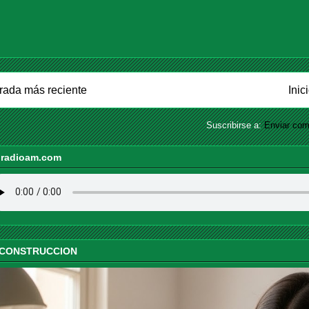
rada más reciente
Inic
Suscribirse a:
Enviar com
iradioam.com
 CONSTRUCCION