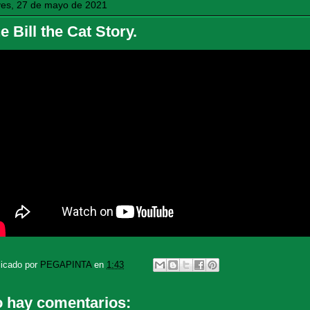
ves, 27 de mayo de 2021
e Bill the Cat Story.
licado por
PEGAPINTA
en
1:43
 hay comentarios: