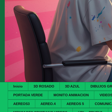
Inicio
3D ROSADO
3D AZUL
DIBUJOS G
PORTADA VERDE
MONITO ANIMACION
VIDEO
AEREOS3
AEREO.4
AEREOS 5
COMUNIC