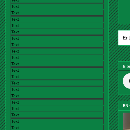
Text
Text
Text
Text
Text
Text
Ent
Text
Text
Text
Text
Text
hib
Text
Text
Text
Text
Text
Text
EN
Text
Text
Text
Text