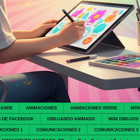
RANDE
ANIMACIONES
ANIMACIONES VERDE
MON
S DE FACEBOOK
DIBUJANDO ANIMADO
MINI DIBUJOS
ACIONES 1
COMUNICACIONES 2
COMUNICACIONES 3