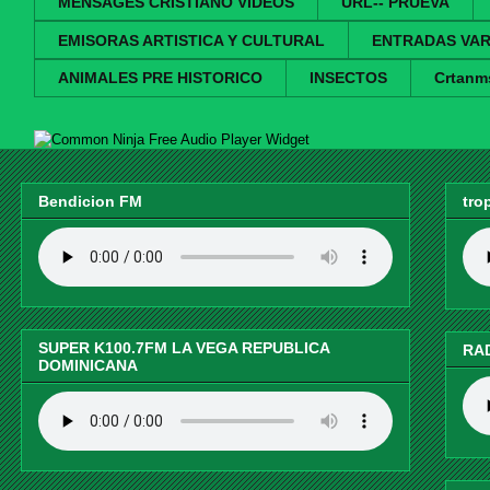
MENSAGES CRISTIANO VIDEOS
URL-- PRUEVA
EMISORAS ARTISTICA Y CULTURAL
ENTRADAS VAR
ANIMALES PRE HISTORICO
INSECTOS
Crtanm
Free Audio Player Widget
Bendicion FM
tro
SUPER K100.7FM LA VEGA REPUBLICA
RA
DOMINICANA