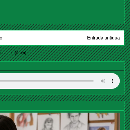
io
Entrada antigua
entarios (Atom)