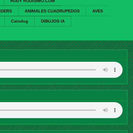
RUDY RUDISIMO.COM
RDERS
ANIMALES CUADRUPEDOS
AVES
Catsdog
DIBUJOS IA