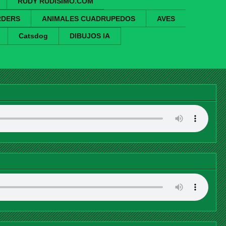
RUDY RUDISIMO.COM
RDERS
ANIMALES CUADRUPEDOS
AVES
Catsdog
DIBUJOS IA