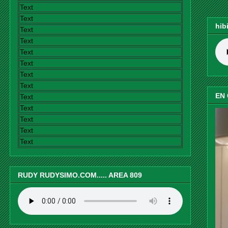
Text
Text
hib
Text
Text
Text
Text
Text
Text
EN
Text
Text
Text
Text
Text
RUDY RUDYSIMO.COM..... AREA 809