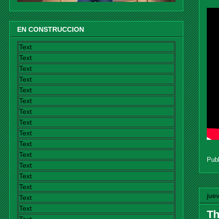
EN CONSTRUCCION
Text
Text
Text
Text
Text
Text
Text
Text
Text
Text
Text
Pub
Text
Text
Text
jue
Text
Text
Th