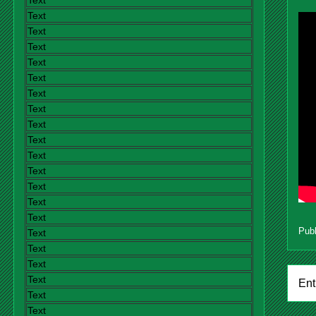
Text
Text
Text
Text
Text
Text
Text
Text
Text
Text
Text
Text
Text
Text
Text
Pub
Text
Text
Text
Text
Ent
Text
Text