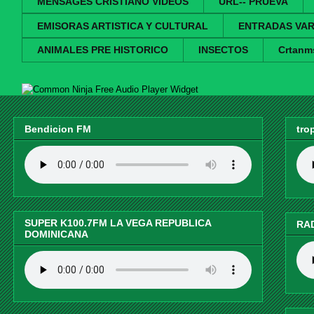
MENSAGES CRISTIANO VIDEOS
URL-- PRUEVA
EMISORAS ARTISTICA Y CULTURAL
ENTRADAS VAR
ANIMALES PRE HISTORICO
INSECTOS
Crtanm
Free Audio Player Widget
Bendicion FM
tro
SUPER K100.7FM LA VEGA REPUBLICA
RA
DOMINICANA