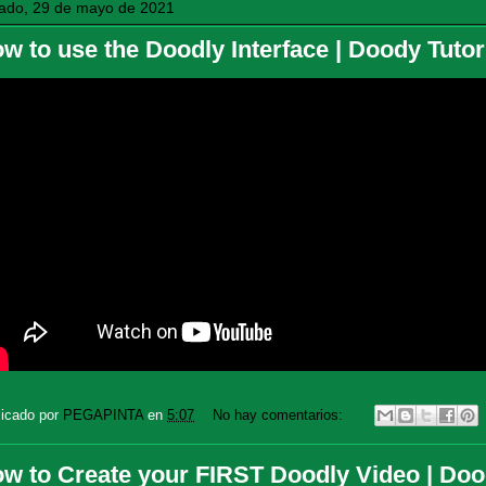
ado, 29 de mayo de 2021
w to use the Doodly Interface | Doody Tutor
licado por
PEGAPINTA
en
5:07
No hay comentarios:
w to Create your FIRST Doodly Video | Dood