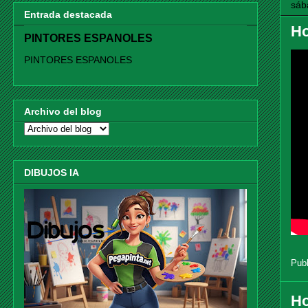
sáb
Entrada destacada
Ho
PINTORES ESPANOLES
PINTORES ESPANOLES
Archivo del blog
DIBUJOS IA
Pub
Ho