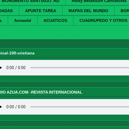
MONUMENTO SANTIAGO .RD
Ricky Betancurt Caricaturas
IADAS
APUNTE TAREA
MAPAS DEL MUNDO
BO
s
Anmwild
ACUATICOS
CUADRUPEDO Y OTROS
pical-100-cristiana
DIO AZUA.COM -REVISTA INTERNACIONAL