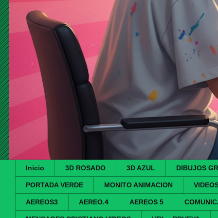
Inicio
3D ROSADO
3D AZUL
DIBUJOS G
PORTADA VERDE
MONITO ANIMACION
VIDEO
AEREOS3
AEREO.4
AEREOS 5
COMUNIC