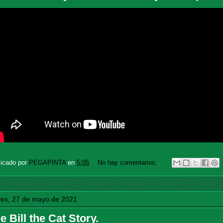
licado por
PEGAPINTA
en
5:05
No hay comentarios:
ves, 27 de mayo de 2021
e Bill the Cat Story.