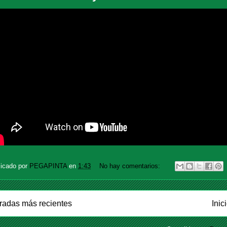
licado por
PEGAPINTA
en
1:43
No hay comentarios:
radas más recientes
Inic