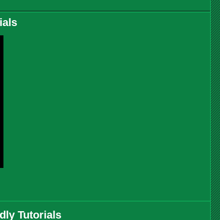
ials
ly Tutorials