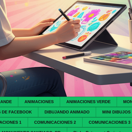
RANDE
ANIMACIONES
ANIMACIONES VERDE
MON
S DE FACEBOOK
DIBUJANDO ANIMADO
MINI DIBUJOS
ACIONES 1
COMUNICACIONES 2
COMUNICACIONES 3